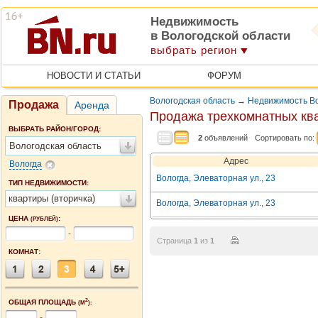
Недвижимость
в Вологодской области
выбрать регион
НОВОСТИ И СТАТЬИ
ФОРУМ
Вологодская область
→
Недвижимость В
Продажа
Аренда
Продажа трехкомнатных ква
ВЫБРАТЬ РАЙОН/ГОРОД:
2
объявлений
Сортировать по:
Вологодская область
Адрес
Вологда
Вологда, Элеваторная ул., 23
ТИП НЕДВИЖИМОСТИ:
квартиры (вторичка)
Вологда, Элеваторная ул., 23
ЦЕНА
:
(РУБЛЕЙ)
-
Страница
1
из
1
КОМНАТ:
2
ОБЩАЯ ПЛОЩАДЬ
(М
):
-