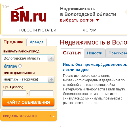
Недвижимость
в Вологодской области
выбрать регион
НОВОСТИ И СТАТЬИ
ФОРУМ
Недвижимость в Воло
Продажа
Аренда
ВЫБРАТЬ РАЙОН/ГОРОД:
Статьи
Новости
Пресс-ре
Вологодская область
Июль без премьер: девелопер
Вологда
легли на дно
ТИП НЕДВИЖИМОСТИ:
После июньского оживления,
квартиры (вторичка)
вызванного очередным дедлайном по
семейной ипотеке, новостройки
ЦЕНА
:
(РУБЛЕЙ)
Петербурга и Ленобласти взяли паузу.
-
Девелоперская активность в июле
снизилась до минимума, премьеры с
рынка вовсе пропали.
ПРОДАЖА ВТОРИЧНАЯ
3