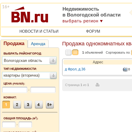
Недвижимость
в Вологодской области
выбрать регион
НОВОСТИ И СТАТЬИ
ФОРУМ
Продажа однокомнатных ква
Продажа
Аренда
1
объявлений
Сортировать по:
ВЫБРАТЬ РАЙОН/ГОРОД:
Вологодская область
Адрес
ТИП НЕДВИЖИМОСТИ:
д Фрол, д.36
8
квартиры (вторичка)
ЦЕНА
:
(РУБЛЕЙ)
Страница
1
из
1
-
КОМНАТ:
2
ОБЩАЯ ПЛОЩАДЬ
(М
):
-
2