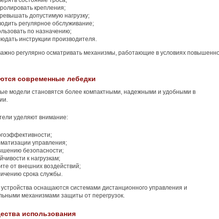
ерять состояние троса;
тролировать крепления;
превышать допустимую нагрузку;
водить регулярное обслуживание;
ользовать по назначению;
людать инструкции производителя.
важно регулярно осматривать механизмы, работающие в условиях повышенн
яются современные лебедки
ые модели становятся более компактными, надежными и удобными в
ии.
тели уделяют внимание:
ргоэффективности;
оматизации управления;
ышению безопасности;
йчивости к нагрузкам;
ите от внешних воздействий;
личению срока службы.
устройства оснащаются системами дистанционного управления и
льными механизмами защиты от перегрузок.
ества использования