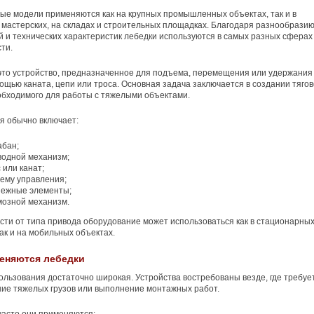
е модели применяются как на крупных промышленных объектах, так и в
мастерских, на складах и строительных площадках. Благодаря разнообрази
й и технических характеристик лебедки используются в самых разных сферах
ти.
это устройство, предназначенное для подъема, перемещения или удержания
мощью каната, цепи или троса. Основная задача заключается в создании тягов
обходимого для работы с тяжелыми объектами.
я обычно включает:
абан;
водной механизм;
 или канат;
тему управления;
пежные элементы;
мозной механизм.
сти от типа привода оборудование может использоваться как в стационарны
так и на мобильных объектах.
еняются лебедки
льзования достаточно широкая. Устройства востребованы везде, где требуе
ие тяжелых грузов или выполнение монтажных работ.