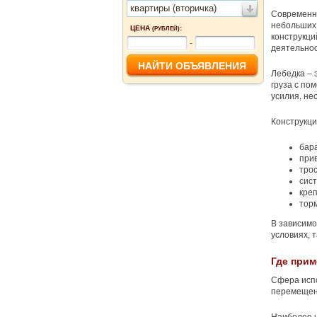
квартиры (вторичка)
Современны
небольших 
ЦЕНА
:
(РУБЛЕЙ)
конструкци
-
деятельнос
Лебедка – 
груза с по
усилия, не
Конструкци
бар
при
трос
сис
кре
тор
В зависимо
условиях, 
Где прим
Сфера испо
перемещен