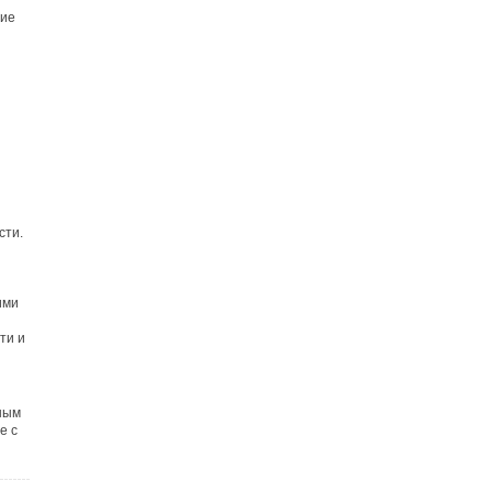
ние
сти.
ими
ти и
ным
е с