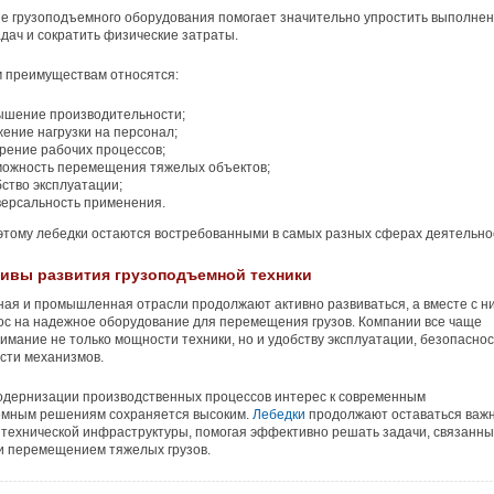
е грузоподъемного оборудования помогает значительно упростить выполне
дач и сократить физические затраты.
 преимуществам относятся:
ышение производительности;
ение нагрузки на персонал;
рение рабочих процессов;
можность перемещения тяжелых объектов;
ство эксплуатации;
версальность применения.
тому лебедки остаются востребованными в самых разных сферах деятельно
ивы развития грузоподъемной техники
ая и промышленная отрасли продолжают активно развиваться, а вместе с н
ос на надежное оборудование для перемещения грузов. Компании все чаще
имание не только мощности техники, но и удобству эксплуатации, безопаснос
сти механизмов.
одернизации производственных процессов интерес к современным
емным решениям сохраняется высоким.
Лебедки
продолжают оставаться важ
технической инфраструктуры, помогая эффективно решать задачи, связанны
и перемещением тяжелых грузов.