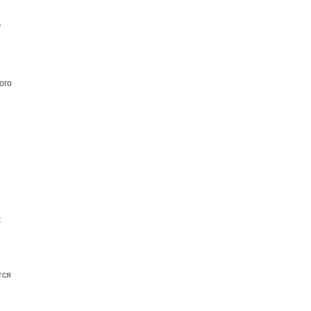
ю
ого
х
тся