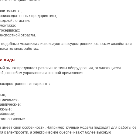
асто они применяются:
роительстве;
производственных предприятиях;
ладской логистике;
 монтаже;
тосервисах;
анспортной отрасли.
, подобные механизмы используются в судостроении, сельском хозяйстве и
пасательных работах.
е виды
ый рынок предлагает различные типы оборудования, отличающиеся
ей, способом управления и сферой применения.
распространенные варианты:
ные;
трические;
авлические;
ажные;
абанные;
тажно-тяговые.
 имеет свои особенности. Например, ручные модели подходят для работы б
я к электросети, а электрические обеспечивают более высокую