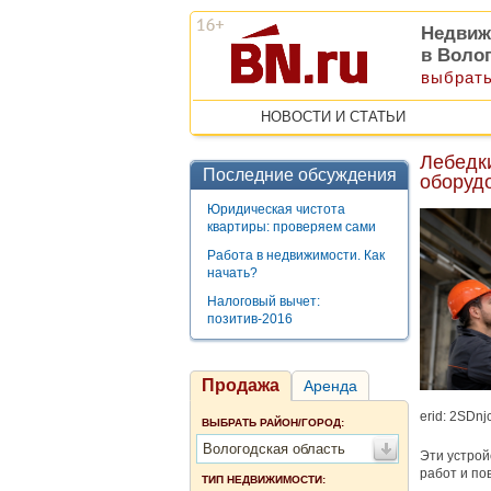
Недвиж
в Воло
выбрать
НОВОСТИ И СТАТЬИ
Лебедк
Последние обсуждения
оборуд
Юридическая чистота
квартиры: проверяем сами
Работа в недвижимости. Как
начать?
Налоговый вычет:
позитив-2016
Продажа
Аренда
erid: 2SDn
ВЫБРАТЬ РАЙОН/ГОРОД:
Вологодская область
Эти устро
работ и по
ТИП НЕДВИЖИМОСТИ: