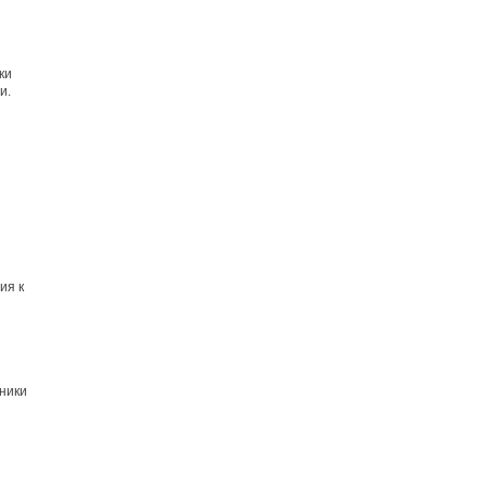
ки
и.
ия к
ники