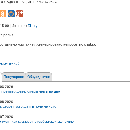
ОО "Адванта-М", ИНН 7708742524
 15:00 | Источник
БН.ру
сс-релиз
оставлено компанией, сгенерировано нейросетью chatgpt
комментарий
е
Популярное
Обсуждаемое
08.2026
 премьер: девелоперы легли на дно
08.2026
а дворе пусто, да и в поле негусто
07.2026
пмент как драйвер петербургской экономики