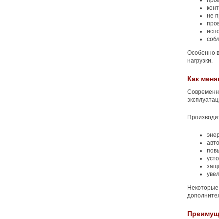
пров
кон
не 
про
исп
соб
Особенно 
нагрузки.
Как мен
Современн
эксплуатац
Производи
эне
авт
пов
усто
защ
уве
Некоторые 
дополните
Преимущ