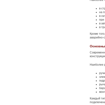
Наиболее ч
в ст
на 
в ск
при
в ав
в тр
Кроме того
аварийно-с
Основны
Современн
конструкци
Наиболее 
руч
элек
гидр
рыч
бар
мон
Каждый тип
подключени