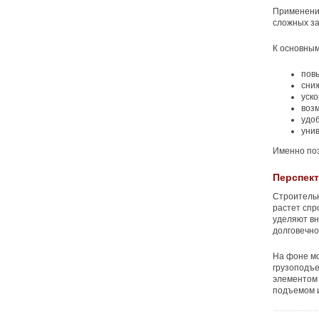
Применени
сложных за
К основным
пов
сниж
уско
воз
удоб
уни
Именно поэ
Перспект
Строительн
растет спр
уделяют вн
долговечно
На фоне м
грузоподъ
элементом 
подъемом 